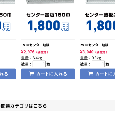
1518センター踏板
2518センター踏板
¥
2,976
¥
3,040
（税抜き）
（税抜き）
重量：8.4kg
重量：9.3kg
数量：
枚
数量：
枚
の関連カテゴリはこちら