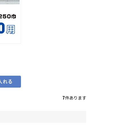
7
件あります