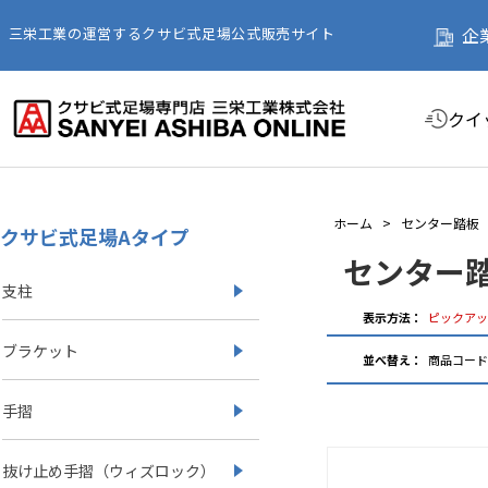
企
三栄工業の運営するクサビ式足場公式販売サイト
クイ
ホーム
>
センター踏板
クサビ式足場Aタイプ
センター
支柱
表示方法：
ピックアッ
ブラケット
並べ替え：
商品コー
手摺
抜け止め手摺（ウィズロック）