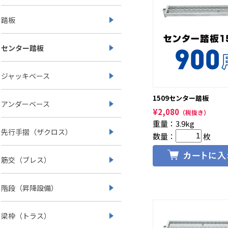
踏板
センター踏板
ジャッキベース
1509センター踏板
アンダーベース
¥
2,080
（税抜き）
重量：3.9kg
先行手摺（ザクロス）
数量：
枚
筋交（ブレス）
階段（昇降設備）
梁枠（トラス）