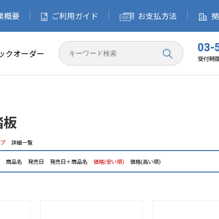
業概要
企業概要
ご利用ガイド
ご利用ガイド
お支払方法
お支払方法
拠
03-
ックオーダー
受付時間 
踏板
プ
詳細一覧
ド
商品名
発売日
発売日＋商品名
価格(安い順)
価格(高い順)