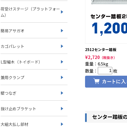
荷受けステージ（プラットフォー
ム）
簡易アサガオ
カゴパレット
2512センター踏板
¥
2,720
（税抜き）
L型幅木（トイボード）
重量：6.5kg
数量：
枚
兼用クランプ
壁つなぎ
抜け止めブラケット
センター踏板
大組大払し部材