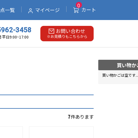
0
0
カート
カート
点一覧
拠点一覧
マイページ
マイページ
5962-3458
お問い合わせ
※お見積りもこちらから
平日9:00~17:00
買い物か
買い物かごは空です..
7
件あります