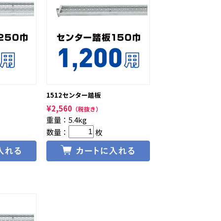
1512センター踏板
¥
2,560
（税抜き）
重量：5.4kg
数量：
枚