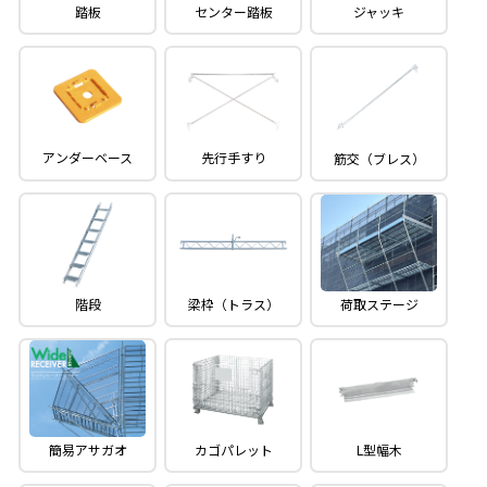
踏板
センター踏板
ジャッキ
アンダーベース
先行手すり
筋交（ブレス）
階段
梁枠（トラス）
荷取ステージ
簡易アサガオ
カゴパレット
L型幅木