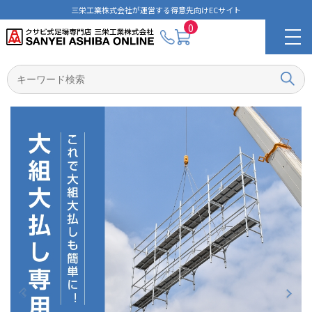
三栄工業株式会社が運営する得意先向けECサイト
0
マイページ
ご利用ガイド
購入履歴
企業概要
選ばれる理由
拠点一覧
クサビ式足場Aタイプ