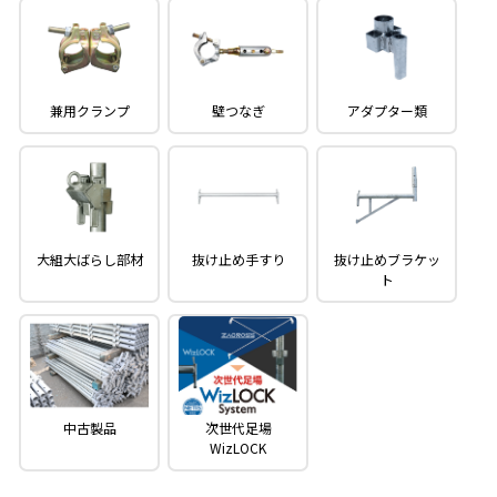
壁つなぎ
アダプター類
兼用クランプ
大組大ばらし部材
抜け止め手すり
抜け止めブラケッ
ト
中古製品
次世代足場
WizLOCK