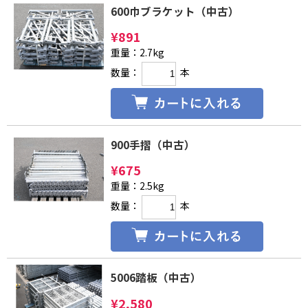
600巾ブラケット（中古）
¥
891
重量：2.7kg
数量：
本
900手摺（中古）
¥
675
重量：2.5kg
数量：
本
5006踏板（中古）
¥
2,580