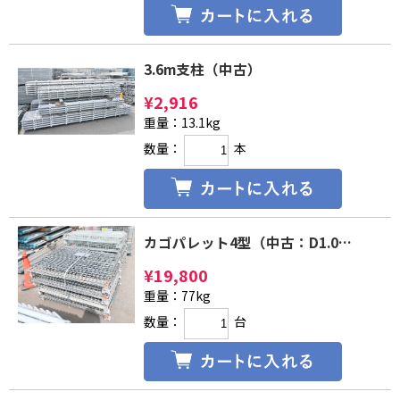
3.6m支柱（中古）
¥
2,916
重量：13.1kg
数量：
本
カゴパレット4型（中古：D1.0m×W1.2m×H0.89m）
¥
19,800
重量：77kg
数量：
台