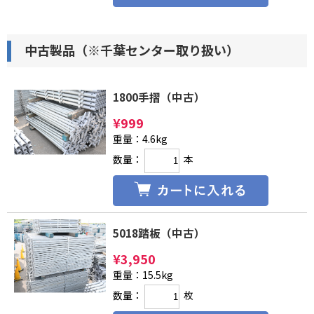
中古製品（※千葉センター取り扱い）
1800手摺（中古）
¥
999
重量：4.6kg
数量：
本
5018踏板（中古）
¥
3,950
重量：15.5kg
数量：
枚