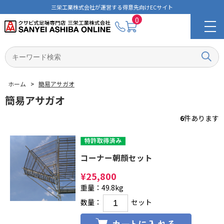
三栄工業株式会社が運営する得意先向けECサイト
0
ホーム
>
簡易アサガオ
簡易アサガオ
6
件あります
マイページ
ご利用ガイド
購入履歴
企業概要
コーナー朝顔セット
¥
25,800
選ばれる理由
拠点一覧
重量：49.8kg
数量：
セット
クサビ式足場Aタイプ