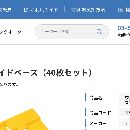
業概要
企業概要
ご利用ガイド
ご利用ガイド
お支払方法
お支払方法
拠
03-
ックオーダー
受付時間 
ス
イドベース（40枚セット）
となります。
商品名
ウ
セ
商品コード
EP
メーカー
ア