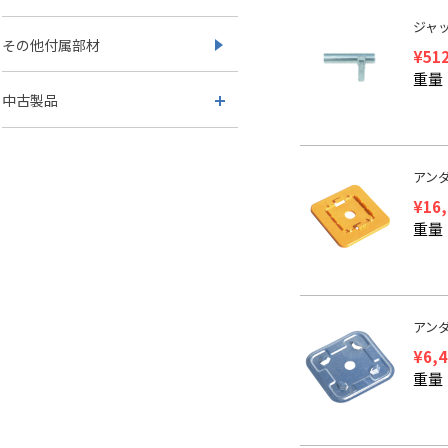
ジャ
その他付属部材
¥
51
重量：
中古製品
アン
¥
16
重量：
アンダ
¥
6,
重量：