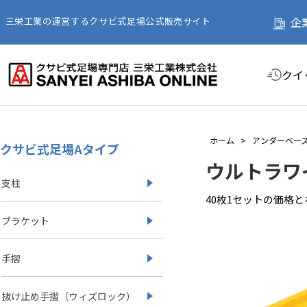
企
三栄工業の運営するクサビ式足場公式販売サイト
クイ
ホーム
>
アンダーベー
クサビ式足場Aタイプ
ウルトラワ
支柱
40枚1セットの価格
ブラケット
手摺
抜け止め手摺（ウィズロック）