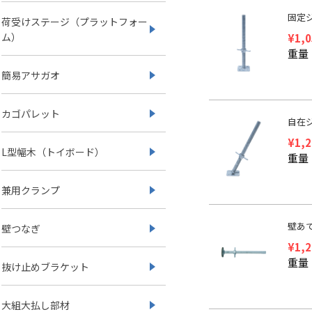
固定
荷受けステージ（プラットフォー
ム）
¥
1,
重量：
簡易アサガオ
カゴパレット
自在
¥
1,
L型幅木（トイボード）
重量
兼用クランプ
壁あ
壁つなぎ
¥
1,
重量：
抜け止めブラケット
大組大払し部材