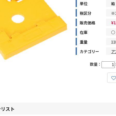
単位
箱
税区分
※
販売価格
¥
1
在庫
○
重量
11
カテゴリー
ア
数量：
ンリスト