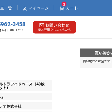
0
0
カート
カート
点一覧
拠点一覧
マイページ
マイページ
5962-3458
お問い合わせ
※お見積りもこちらから
平日9:00~17:00
買い物か
買い物かごは空です..
ルトラワイドベース（40枚
ット）
-2
ラオ株式会社