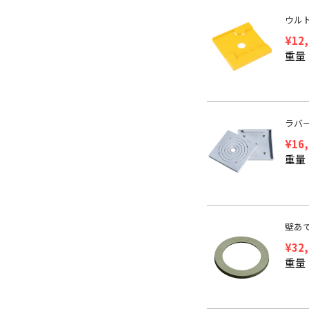
ウル
¥
12
重量：
ラバ
¥
16
重量
壁あ
¥
32
重量：