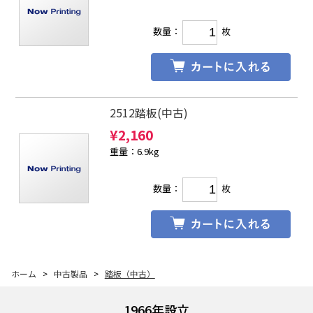
数量：
枚
2512踏板(中古)
¥
2,160
重量：6.9kg
数量：
枚
ホーム
>
中古製品
>
踏板（中古）
1966年設立