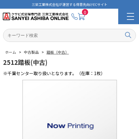
三栄工業株式会社が運営する得意先向けECサイト
0
ホーム
>
中古製品
>
踏板（中古）
2512踏板(中古)
※千葉センター取り扱いとなります。（在庫：1枚）
マイページ
ご利用ガイド
購入履歴
企業概要
選ばれる理由
拠点一覧
クサビ式足場Aタイプ